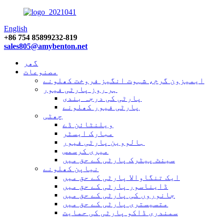
English
+86 754 85899232-819
sales805@amybenton.net
گھر
مصنوعات
ایمیزون گرم، شہوت انگیز فروخت کھلونے
ہر روز پارٹی فیور
پارٹی کی درجہ بندی
پارٹی فیور کھلونے
چھٹی
ویلنٹائن ڈے
مبارک ایسٹر
ہالووین پارٹی فیور
میری کرسمس
سینٹ پیٹرک پارٹی کے حق میں
نیاپن کھلونے
ایک تنگاوالا پارٹی کے حق میں
ڈایناسور پارٹی کے حق میں
جانوروں کی پارٹی کے حق میں
متسیستری پارٹی کے حق میں
سمندری ڈاکو پارٹی کی حمایت