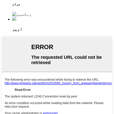
جوڈی
اوپر