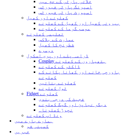
خلائی پارٹی کے حق میں
اسپرنگ پارٹی فیورٹس
اسپورٹ پارٹی فیورٹس
کھلونے اور کھیل
بیرونی کھیل اور کھیل کے کھلونے
موسم گرما کے کھلونے
تعلیمی کھلونے
عمارت کے بلاکس
شطرنج کا کھیل
دوسرے
ڈرامہ پلے اور پری اسکول
Cosplay ہتھیاروں کے کھلونے
ڈاکٹر کے کھلونے
باورچی خانے اور کھانا پکانے کے
کھلونے
کھلونے بنائیں
ٹول کھلونے
Fidget کھلونے
فجیٹ کی درجہ بندی
دیگر نیاپن اور گیگ کھلونے
نچوڑ کھلونا۔
ونڈ اپ کھلونے
ہمارے بارے میں
کمپنی شو
خبریں