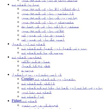
نیاپن کھلونے
ایک تنگاوالا پارٹی کے حق میں
ڈایناسور پارٹی کے حق میں
جانوروں کی پارٹی کے حق میں
متسیستری پارٹی کے حق میں
سمندری ڈاکو پارٹی کی حمایت
خلائی پارٹی کے حق میں
اسپورٹ پارٹی فیورٹس
اسپرنگ پارٹی فیورٹس
کھلونے اور کھیل
بیرونی کھیل اور کھیل کے کھلونے
موسم گرما کے کھلونے
تعلیمی کھلونے
عمارت کے بلاکس
شطرنج کا کھیل
دوسرے
ڈرامہ پلے اور پری اسکول
Cosplay ہتھیاروں کے کھلونے
ڈاکٹر کے کھلونے
باورچی خانے اور کھانا پکانے کے کھلونے
کھلونے بنائیں
ٹول کھلونے
Fidget کھلونے
فجیٹ کی درجہ بندی