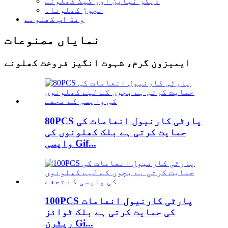
دیگر نیاپن اور گیگ کھلونے
نچوڑ کھلونا۔
ونڈ اپ کھلونے
نمایاں مصنوعات
ایمیزون گرم، شہوت انگیز فروخت کھلونے
80PCS پارٹی کارنیول انعامات کی
حمایت کرتی ہے بلک کھلونوں کی
واپسی Gif...
100PCS پارٹی کارنیول انعامات
کی حمایت کرتی ہے بلک ٹوائز
ریٹرن Gi...