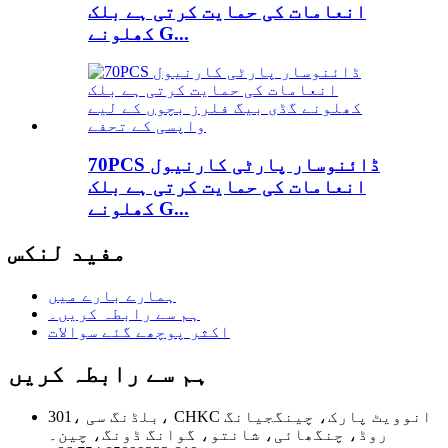
انعامات کی حمایت کرتی ہے بلک
کھلونے G...
70PCS ڈائنوسار پارٹی کارنیول
انعامات کی حمایت کرتی ہے بلک
کھلونے G...
مفید لنکس
ہمارے بارے میں
ہم سے رابطہ کریں۔
اکثر پوچھے گئے سوالات
ہم سے رابطہ کریں
301، بلڈنگ سی، CHKC انوویٹ پارک، چینگجیانگ
روڈ، چنگھائی، شانتو، گوانگ ڈونگ، چین۔