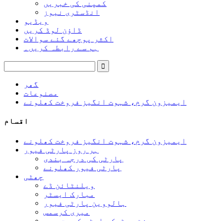
کمپنی کی خبریں
انڈسٹری نیوز
ویڈیو
ڈاؤن لوڈ کریں
اکثر پوچھے گئے سوالات
ہم سے رابطہ کریں۔
گھر
مصنوعات
ایمیزون گرم، شہوت انگیز فروخت کھلونے
اقسام
ایمیزون گرم، شہوت انگیز فروخت کھلونے
ہر روز پارٹی فیور
پارٹی کی درجہ بندی
پارٹی فیور کھلونے
چھٹی
ویلنٹائن ڈے
مبارک ایسٹر
ہالووین پارٹی فیور
میری کرسمس
سینٹ پیٹرک پارٹی کے حق میں