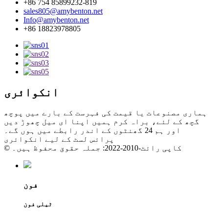
+86 754 85899232-819
sales805@amybenton.net
Info@amybenton.net
+86 18823978805
انکوائری
ہماری مصنوعات یا قیمت کی فہرست کے بارے میں پوچھ
گچھ کے لئے، براہ کرم ہمیں اپنا ای میل چھوڑ دیں
اور ہم 24 گھنٹوں کے اندر رابطے میں ہوں گے۔
پرائس لسٹ کے لیے انکوائری
© کاپی رائٹ-2010-2022: جملہ حقوق محفوظ ہیں۔
فون
ٹیلی فون