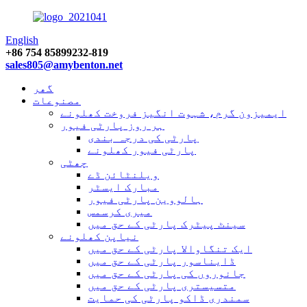
English
+86 754 85899232-819
sales805@amybenton.net
گھر
مصنوعات
ایمیزون گرم، شہوت انگیز فروخت کھلونے
ہر روز پارٹی فیور
پارٹی کی درجہ بندی
پارٹی فیور کھلونے
چھٹی
ویلنٹائن ڈے
مبارک ایسٹر
ہالووین پارٹی فیور
میری کرسمس
سینٹ پیٹرک پارٹی کے حق میں
نیاپن کھلونے
ایک تنگاوالا پارٹی کے حق میں
ڈایناسور پارٹی کے حق میں
جانوروں کی پارٹی کے حق میں
متسیستری پارٹی کے حق میں
سمندری ڈاکو پارٹی کی حمایت