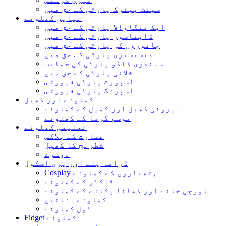
سینٹ پیٹرک پارٹی کے حق میں
نیاپن کھلونے
ایک تنگاوالا پارٹی کے حق میں
ڈایناسور پارٹی کے حق میں
جانوروں کی پارٹی کے حق میں
متسیستری پارٹی کے حق میں
سمندری ڈاکو پارٹی کی حمایت
خلائی پارٹی کے حق میں
اسپورٹ پارٹی فیورٹس
اسپرنگ پارٹی فیورٹس
کھلونے اور کھیل
بیرونی کھیل اور کھیل کے کھلونے
موسم گرما کے کھلونے
تعلیمی کھلونے
عمارت کے بلاکس
شطرنج کا کھیل
دوسرے
ڈرامہ پلے اور پری اسکول
Cosplay ہتھیاروں کے کھلونے
ڈاکٹر کے کھلونے
باورچی خانے اور کھانا پکانے کے کھلونے
کھلونے بنائیں
ٹول کھلونے
Fidget کھلونے