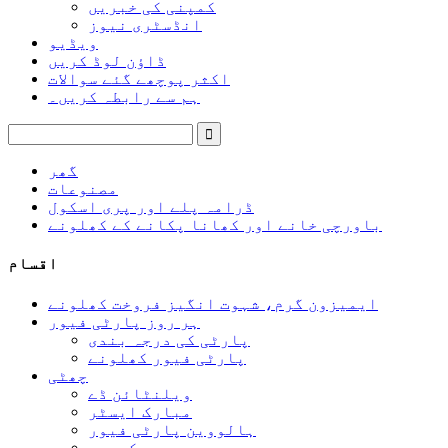
کمپنی کی خبریں
انڈسٹری نیوز
ویڈیو
ڈاؤن لوڈ کریں
اکثر پوچھے گئے سوالات
ہم سے رابطہ کریں۔
گھر
مصنوعات
ڈرامہ پلے اور پری اسکول
باورچی خانے اور کھانا پکانے کے کھلونے
اقسام
ایمیزون گرم، شہوت انگیز فروخت کھلونے
ہر روز پارٹی فیور
پارٹی کی درجہ بندی
پارٹی فیور کھلونے
چھٹی
ویلنٹائن ڈے
مبارک ایسٹر
ہالووین پارٹی فیور
میری کرسمس