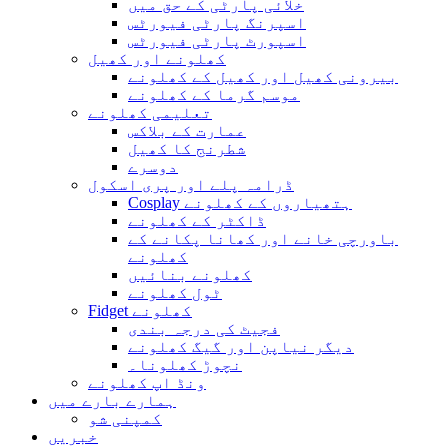
خلائی پارٹی کے حق میں
اسپرنگ پارٹی فیورٹس
اسپورٹ پارٹی فیورٹس
کھلونے اور کھیل
بیرونی کھیل اور کھیل کے کھلونے
موسم گرما کے کھلونے
تعلیمی کھلونے
عمارت کے بلاکس
شطرنج کا کھیل
دوسرے
ڈرامہ پلے اور پری اسکول
Cosplay ہتھیاروں کے کھلونے
ڈاکٹر کے کھلونے
باورچی خانے اور کھانا پکانے کے
کھلونے
کھلونے بنائیں
ٹول کھلونے
Fidget کھلونے
فجیٹ کی درجہ بندی
دیگر نیاپن اور گیگ کھلونے
نچوڑ کھلونا۔
ونڈ اپ کھلونے
ہمارے بارے میں
کمپنی شو
خبریں