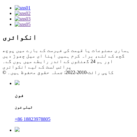
انکوائری
ہماری مصنوعات یا قیمت کی فہرست کے بارے میں پوچھ
گچھ کے لئے، براہ کرم ہمیں اپنا ای میل چھوڑ دیں
اور ہم 24 گھنٹوں کے اندر رابطے میں ہوں گے۔
پرائس لسٹ کے لیے انکوائری
© کاپی رائٹ-2010-2022: جملہ حقوق محفوظ ہیں۔
فون
ٹیلی فون
+86 18823978805