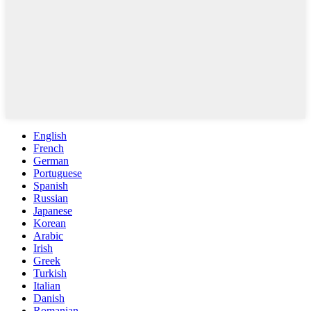
English
French
German
Portuguese
Spanish
Russian
Japanese
Korean
Arabic
Irish
Greek
Turkish
Italian
Danish
Romanian