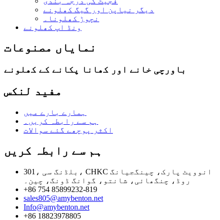
فجیٹ کی درجہ بندی
دیگر نیاپن اور گیگ کھلونے
نچوڑ کھلونا۔
ونڈ اپ کھلونے
نمایاں مصنوعات
باورچی خانے اور کھانا پکانے کے کھلونے
مفید لنکس
ہمارے بارے میں
ہم سے رابطہ کریں۔
اکثر پوچھے گئے سوالات
ہم سے رابطہ کریں
301، بلڈنگ سی، CHKC انوویٹ پارک، چینگجیانگ
روڈ، چنگھائی، شانتو، گوانگ ڈونگ، چین۔
+86 754 85899232-819
sales805@amybenton.net
Info@amybenton.net
+86 18823978805