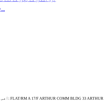
لکڑی کے کھڑکھڑانے والے ڈھول کے کھلونے کارٹون جانوروں کے بچے کھڑکھڑانے والی موسیقی...