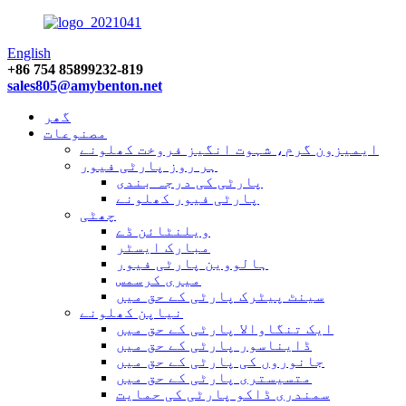
English
+86 754 85899232-819
sales805@amybenton.net
گھر
مصنوعات
ایمیزون گرم، شہوت انگیز فروخت کھلونے
ہر روز پارٹی فیور
پارٹی کی درجہ بندی
پارٹی فیور کھلونے
چھٹی
ویلنٹائن ڈے
مبارک ایسٹر
ہالووین پارٹی فیور
میری کرسمس
سینٹ پیٹرک پارٹی کے حق میں
نیاپن کھلونے
ایک تنگاوالا پارٹی کے حق میں
ڈایناسور پارٹی کے حق میں
جانوروں کی پارٹی کے حق میں
متسیستری پارٹی کے حق میں
سمندری ڈاکو پارٹی کی حمایت