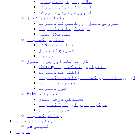
خلائی پارٹی کے حق میں
اسپرنگ پارٹی فیورٹس
اسپورٹ پارٹی فیورٹس
کھلونے اور کھیل
بیرونی کھیل اور کھیل کے کھلونے
موسم گرما کے کھلونے
منی کلاؤ مشین
تعلیمی کھلونے
عمارت کے بلاکس
شطرنج کا کھیل
دوسرے
ڈرامہ پلے اور پری اسکول
Cosplay ہتھیاروں کے کھلونے
ڈاکٹر کے کھلونے
ورچی خانے اور کھانا پکانے کے کھلونے
کھلونے بنائیں
ٹول کھلونے
Fidget کھلونے
فجیٹ کی درجہ بندی
دیگر نیاپن اور گیگ کھلونے
نچوڑ کھلونا۔
ونڈ اپ کھلونے
ہمارے بارے میں
کمپنی شو
خبریں