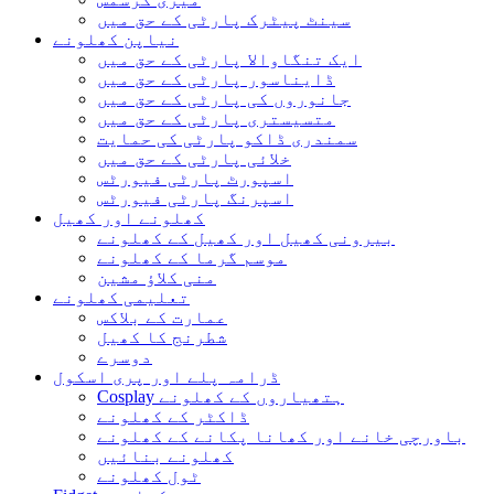
سینٹ پیٹرک پارٹی کے حق میں
نیاپن کھلونے
ایک تنگاوالا پارٹی کے حق میں
ڈایناسور پارٹی کے حق میں
جانوروں کی پارٹی کے حق میں
متسیستری پارٹی کے حق میں
سمندری ڈاکو پارٹی کی حمایت
خلائی پارٹی کے حق میں
اسپورٹ پارٹی فیورٹس
اسپرنگ پارٹی فیورٹس
کھلونے اور کھیل
بیرونی کھیل اور کھیل کے کھلونے
موسم گرما کے کھلونے
منی کلاؤ مشین
تعلیمی کھلونے
عمارت کے بلاکس
شطرنج کا کھیل
دوسرے
ڈرامہ پلے اور پری اسکول
Cosplay ہتھیاروں کے کھلونے
ڈاکٹر کے کھلونے
باورچی خانے اور کھانا پکانے کے کھلونے
کھلونے بنائیں
ٹول کھلونے