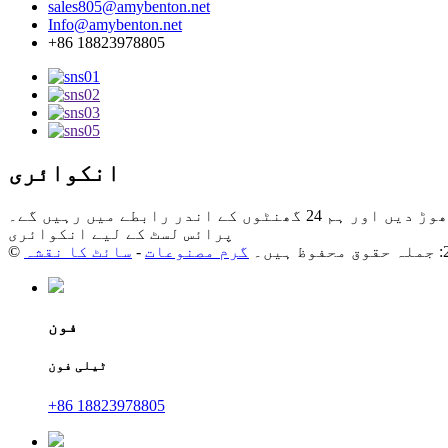
sales805@amybenton.net
Info@amybenton.net
+86 18823978805
انکوائری
 رابطے میں رہیں گے۔
پرائس لسٹ کے لیے انکوائری
گرم مصنوعات
-
سائٹ کا نقشہ
فون
ٹیلی فون
+86 18823978805