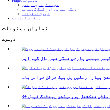
Fidget کھلونے
فجیٹ کی درجہ بندی
دیگر نیاپن اور گیگ کھلونے
نچوڑ کھلونا۔
ونڈ اپ کھلونے
نمایاں مصنوعات
دوسرے
یے ملٹی فنکشنل پروجیکشن پینٹنگ ٹیبل