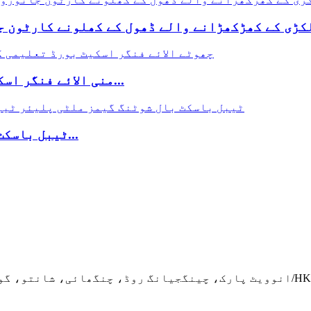
منی الائے فنگر اسکیٹ بورڈ ایجوکیشنل ٹوائز پارٹی فیورٹ...
ٹیبل باسکٹ بال شوٹنگ گیمز ملٹی پلیئر ٹیبل فنگی...