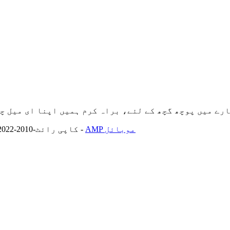
چھ کے لئے، براہ کرم ہمیں اپنا ای میل چھوڑ دیں اور ہم 24 گھنٹوں کے اندر
AMP موبائل
-
© کاپی رائٹ-2010-2022: جملہ حقوق محفوظ ہیں۔