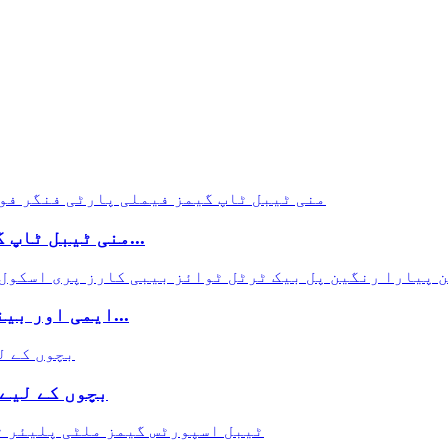
منی ٹیبل ٹاپ گیمز فیملی پارٹی فنگر فوس بال گیم ایس...
ایمی اور بینٹن پیارا رنگین پل بیک ٹرٹل ٹوائز باب...
3+ بچوں کے ل