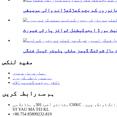
مفید لنکس
ہمارے بارے میں
ہم سے رابطہ کریں۔
اکثر پوچھے گئے سوالات
ہم سے رابطہ کریں
شانتو آفس: 301، بلڈنگ سی، CHKC انوویٹ پارک، چینگجیانگ روڈ، چنگھائی، شانتو، گوانگ ڈونگ، چین۔/HK آفس: FLAT/RM A 17/F ARTHUR COMM BLDG 33 ARTHUR
ST YAU MA TEI KL
+86 754 85899232-819