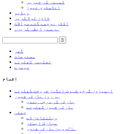
کمپنی کی خبریں
انڈسٹری نیوز
ویڈیو
ڈاؤن لوڈ کریں
اکثر پوچھے گئے سوالات
ہم سے رابطہ کریں۔
گھر
مصنوعات
تعلیمی کھلونے
دوسرے
اقسام
ایمیزون گرم، شہوت انگیز فروخت کھلونے
ہر روز پارٹی فیور
پارٹی کی درجہ بندی
پارٹی فیور کھلونے
چھٹی
ویلنٹائن ڈے
مبارک ایسٹر
ہالووین پارٹی فیور
میری کرسمس