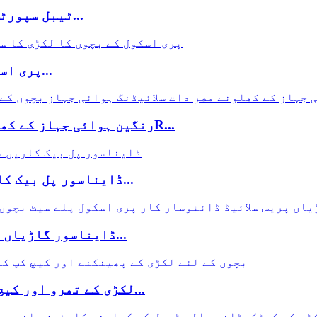
ٹیبل سپورٹس گیمز ملٹی پلیئر ٹیبل فٹ بال گیمز فن...
پری اسکول کے بچوں کا لکڑی کا سکوٹر پش ٹرالی...
رنگین ہوائی جہاز کے کھلونے مصر دات سلائیڈنگ ہوائی جہاز بچوںR...
ڈایناسور پل بیک کاریں چمکتی ہوئی لائٹس اور ڈینو رور ایم...
ڈایناسور گاڑیاں پریس سلائیڈ ڈائنوسار کار پری اسکول پی...
لکڑی کے تھرو اور کیچ کپ کے کھلونے کلاسک پھینکنے والی گیند...