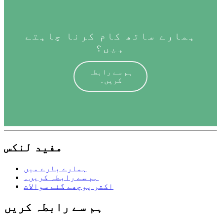
ہمارے ساتھ کام کرنا چاہتے
ہیں؟
ہم سے رابطہ
کریں۔
مفید لنکس
ہمارے بارے میں
ہم سے رابطہ کریں۔
اکثر پوچھے گئے سوالات
ہم سے رابطہ کریں