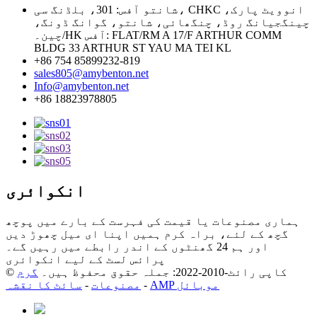
شانتو آفس: 301، بلڈنگ سی، CHKC انوویٹ پارک،
چینگجیانگ روڈ، چنگھائی، شانتو، گوانگ ڈونگ،
چین۔/HK آفس: FLAT/RM A 17/F ARTHUR COMM
BLDG 33 ARTHUR ST YAU MA TEI KL
+86 754 85899232-819
sales805@amybenton.net
Info@amybenton.net
+86 18823978805
انکوائری
ہماری مصنوعات یا قیمت کی فہرست کے بارے میں پوچھ
گچھ کے لئے، براہ کرم ہمیں اپنا ای میل چھوڑ دیں
اور ہم 24 گھنٹوں کے اندر رابطے میں رہیں گے۔
پرائس لسٹ کے لیے انکوائری
© کاپی رائٹ-2010-2022: جملہ حقوق محفوظ ہیں۔
گرم
AMP موبائل
-
مصنوعات
-
سائٹ کا نقشہ