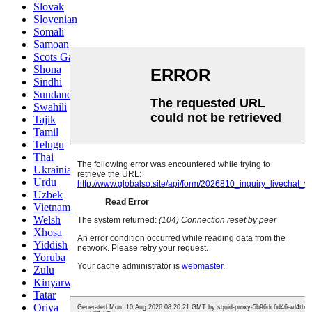
Slovak
Slovenian
Somali
Samoan
Scots Gaelic
Shona
Sindhi
Sundanese
Swahili
Tajik
Tamil
Telugu
Thai
Ukrainian
Urdu
Uzbek
Vietnamese
Welsh
Xhosa
Yiddish
Yoruba
Zulu
Kinyarwanda
Tatar
Oriya