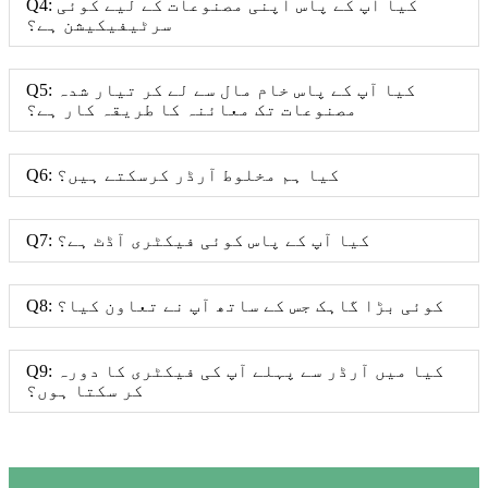
Q4: کیا آپ کے پاس اپنی مصنوعات کے لیے کوئی
سرٹیفیکیشن ہے؟
Q5: کیا آپ کے پاس خام مال سے لے کر تیار شدہ
مصنوعات تک معائنہ کا طریقہ کار ہے؟
Q6: کیا ہم مخلوط آرڈر کرسکتے ہیں؟
Q7: کیا آپ کے پاس کوئی فیکٹری آڈٹ ہے؟
Q8: کوئی بڑا گاہک جس کے ساتھ آپ نے تعاون کیا؟
Q9: کیا میں آرڈر سے پہلے آپ کی فیکٹری کا دورہ
کر سکتا ہوں؟