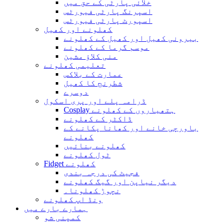
خلائی پارٹی کے حق میں
اسپرنگ پارٹی فیورٹس
اسپورٹ پارٹی فیورٹس
کھلونے اور کھیل
بیرونی کھیل اور کھیل کے کھلونے
موسم گرما کے کھلونے
منی کلاؤ مشین
تعلیمی کھلونے
عمارت کے بلاکس
شطرنج کا کھیل
دوسرے
ڈرامہ پلے اور پری اسکول
Cosplay ہتھیاروں کے کھلونے
ڈاکٹر کے کھلونے
باورچی خانے اور کھانا پکانے کے
کھلونے
کھلونے بنائیں
ٹول کھلونے
Fidget کھلونے
فجیٹ کی درجہ بندی
دیگر نیاپن اور گیگ کھلونے
نچوڑ کھلونا۔
ونڈ اپ کھلونے
ہمارے بارے میں
کمپنی شو