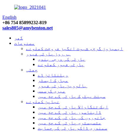
English
+86 754 85899232-819
sales805@amybenton.net
گھر
مصنوعات
ایمیزون گرم، شہوت انگیز فروخت کھلونے
ہر روز پارٹی فیور
پارٹی کی درجہ بندی
پارٹی فیور کھلونے
چھٹی
ویلنٹائن ڈے
مبارک ایسٹر
ہالووین پارٹی فیور
میری کرسمس
سینٹ پیٹرک پارٹی کے حق میں
نیاپن کھلونے
ایک تنگاوالا پارٹی کے حق میں
ڈایناسور پارٹی کے حق میں
جانوروں کی پارٹی کے حق میں
متسیستری پارٹی کے حق میں
سمندری ڈاکو پارٹی کی حمایت