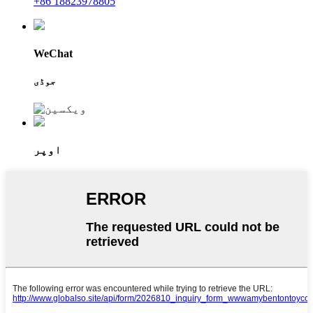
+86 18823978805
WeChat
جوڈی
اوپر