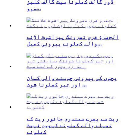
ڈور گالف کھلونا سیٹ گالف کلبز
سپو...
الجھاؤ فری تھرونگ پیراشوٹ اڑنے
والے کھلونے بیرونی کھیل...
بچوں کی بیرونی چوسنے والی کمان
اور تیر کھلونا شوٹ ...
ریت سے بھرے سمندری جانور ریت کے
تھیلے والے کھلونے کیچین فیجٹ
کھلونے