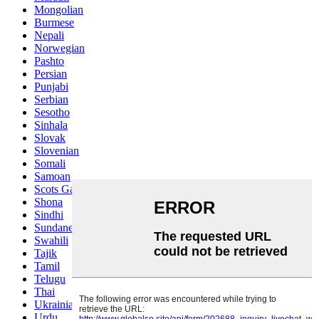
Mongolian
Burmese
Nepali
Norwegian
Pashto
Persian
Punjabi
Serbian
Sesotho
Sinhala
Slovak
Slovenian
Somali
Samoan
Scots Gaelic
Shona
Sindhi
Sundanese
Swahili
Tajik
Tamil
Telugu
Thai
Ukrainian
Urdu