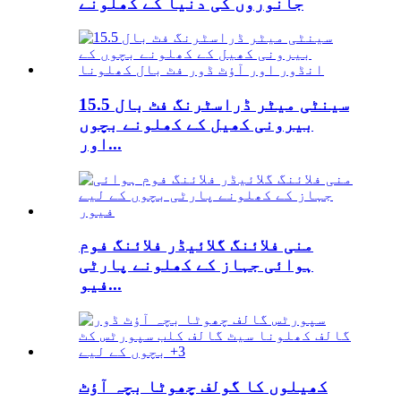
جانوروں کی دنیا کے کھلونے
15.5 سینٹی میٹر ڈراسٹرنگ فٹ بال
بیرونی کھیل کے کھلونے بچوں
اور...
منی فلائنگ گلائیڈر فلائنگ فوم
ہوائی جہاز کے کھلونے پارٹی
فیو...
کھیلوں کا گولف چھوٹا بچہ آؤٹ