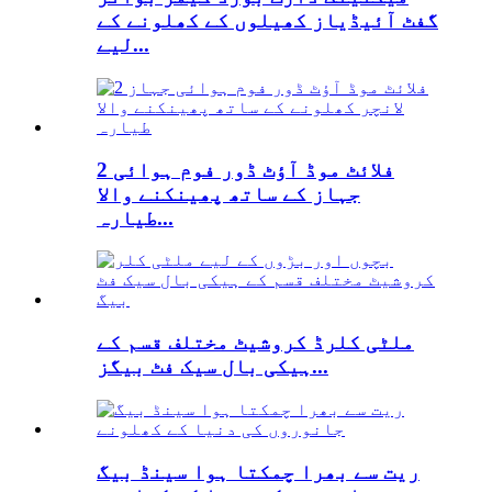
گفٹ آئیڈیاز کھیلوں کے کھلونے کے
لیے...
2 فلائٹ موڈ آؤٹ ڈور فوم ہوائی
جہاز کے ساتھ پھینکنے والا
طیارہ...
ملٹی کلرڈ کروشیٹ مختلف قسم کے
ہیکی بال سیک فٹ بیگز...
ریت سے بھرا چمکتا ہوا سینڈ بیگ