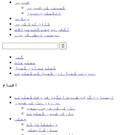
خبریں
کمپنی کی خبریں
انڈسٹری نیوز
ویڈیو
ڈاؤن لوڈ کریں
اکثر پوچھے گئے سوالات
ہم سے رابطہ کریں۔
گھر
مصنوعات
کھلونے اور کھیل
بیرونی کھیل اور کھیل کے کھلونے
اقسام
ایمیزون گرم، شہوت انگیز فروخت کھلونے
ہر روز پارٹی فیور
پارٹی کی درجہ بندی
پارٹی فیور کھلونے
چھٹی
ویلنٹائن ڈے
مبارک ایسٹر
ہالووین پارٹی فیور