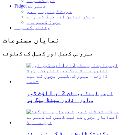
ٹول کھلونے
Fidget کھلونے
فجیٹ کی درجہ بندی
دیگر نیاپن اور گیگ کھلونے
نچوڑ کھلونا۔
ونڈ اپ کھلونے
نمایاں مصنوعات
بیرونی کھیل اور کھیل کے کھلونے
ایمی اینڈ بینٹن 2 ان 1 آؤٹ ڈور
اور انڈور سینڈ بیگ بو...
میگنیٹک ڈارٹ بورڈ گیمز بوائز