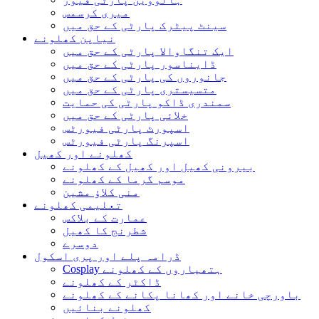
میری کرسمس
سینٹ پیٹرک پارٹی کے حق میں
نیاپن کھلونے
ایک تنگاوالا پارٹی کے حق میں
ڈایناسور پارٹی کے حق میں
جانوروں کی پارٹی کے حق میں
متسیستری پارٹی کے حق میں
سمندری ڈاکو پارٹی کی حمایت
خلائی پارٹی کے حق میں
اسپورٹ پارٹی فیورٹس
اسپرنگ پارٹی فیورٹس
کھلونے اور کھیل
بیرونی کھیل اور کھیل کے کھلونے
موسم گرما کے کھلونے
منی کلاؤ مشین
تعلیمی کھلونے
عمارت کے بلاکس
شطرنج کا کھیل
دوسرے
ڈرامہ پلے اور پری اسکول
Cosplay ہتھیاروں کے کھلونے
ڈاکٹر کے کھلونے
باورچی خانے اور کھانا پکانے کے کھلونے
کھلونے بنائیں