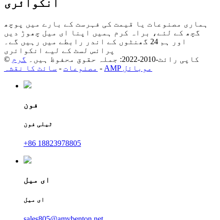
انکوائری
ہماری مصنوعات یا قیمت کی فہرست کے بارے میں پوچھ
گچھ کے لئے، براہ کرم ہمیں اپنا ای میل چھوڑ دیں
اور ہم 24 گھنٹوں کے اندر رابطے میں رہیں گے۔
پرائس لسٹ کے لیے انکوائری
© کاپی رائٹ-2010-2022: جملہ حقوق محفوظ ہیں۔
گرم
AMP موبائل
-
مصنوعات
-
سائٹ کا نقشہ
فون
ٹیلی فون
+86 18823978805
ای میل
ای میل
sales805@amybenton.net