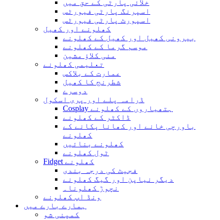
خلائی پارٹی کے حق میں
اسپرنگ پارٹی فیورٹس
اسپورٹ پارٹی فیورٹس
کھلونے اور کھیل
بیرونی کھیل اور کھیل کے کھلونے
موسم گرما کے کھلونے
منی کلاؤ مشین
تعلیمی کھلونے
عمارت کے بلاکس
شطرنج کا کھیل
دوسرے
ڈرامہ پلے اور پری اسکول
Cosplay ہتھیاروں کے کھلونے
ڈاکٹر کے کھلونے
باورچی خانے اور کھانا پکانے کے
کھلونے
کھلونے بنائیں
ٹول کھلونے
Fidget کھلونے
فجیٹ کی درجہ بندی
دیگر نیاپن اور گیگ کھلونے
نچوڑ کھلونا۔
ونڈ اپ کھلونے
ہمارے بارے میں
کمپنی شو