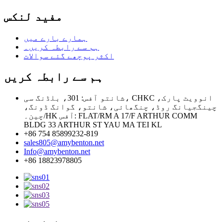
مفید لنکس
ہمارے بارے میں
ہم سے رابطہ کریں۔
اکثر پوچھے گئے سوالات
ہم سے رابطہ کریں
شانتو آفس: 301، بلڈنگ سی، CHKC انوویٹ پارک،
چینگجیانگ روڈ، چنگھائی، شانتو، گوانگ ڈونگ،
چین۔/HK آفس: FLAT/RM A 17/F ARTHUR COMM
BLDG 33 ARTHUR ST YAU MA TEI KL
+86 754 85899232-819
sales805@amybenton.net
Info@amybenton.net
+86 18823978805