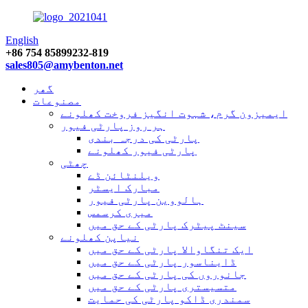
English
+86 754 85899232-819
sales805@amybenton.net
گھر
مصنوعات
ایمیزون گرم، شہوت انگیز فروخت کھلونے
ہر روز پارٹی فیور
پارٹی کی درجہ بندی
پارٹی فیور کھلونے
چھٹی
ویلنٹائن ڈے
مبارک ایسٹر
ہالووین پارٹی فیور
میری کرسمس
سینٹ پیٹرک پارٹی کے حق میں
نیاپن کھلونے
ایک تنگاوالا پارٹی کے حق میں
ڈایناسور پارٹی کے حق میں
جانوروں کی پارٹی کے حق میں
متسیستری پارٹی کے حق میں
سمندری ڈاکو پارٹی کی حمایت