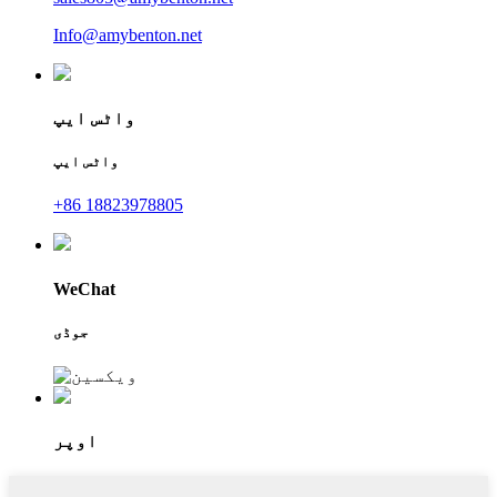
Info@amybenton.net
واٹس ایپ
واٹس ایپ
+86 18823978805
WeChat
جوڈی
اوپر