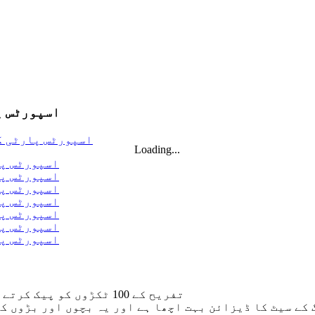
اسپورٹس پارٹی گڈی بیگ
Loading...
تفریح ​​کے 100 ٹکڑوں کو پیک کرتے ہوئے، آپ کو کھلونوں کی ایک حیرت انگیز قسم ملتی ہے۔