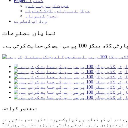
Fidget کھلونے
فجیٹ کی درجہ بندی
دیگر نیاپن اور گیگ کھلونے
نچوڑ کھلونا۔
ونڈ اپ کھلونے
نمایاں مصنوعات
ز 100 پی سی ایس کی حمایت کرتی ہے۔
مختصر کوائف: