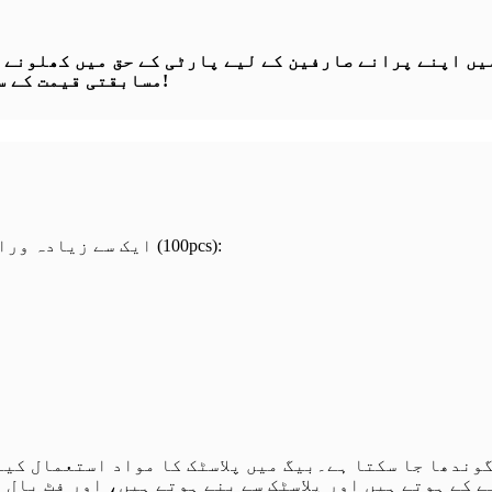
ریکہ میں اپنے پرانے صارفین کے لیے پارٹی کے حق میں کھلو
مسابقتی قیمت کے ساتھ پیشہ ورانہ خدمات اور سامان پیش کر سکتے ہیں!
"1. ایک سے زیادہ ورائٹی پارٹی فیور پیک： کھلونوں کی 11 قسمیں ہیں (100pcs):
گوندھا جا سکتا ہے۔بیگ میں پلاسٹک کا مواد استعمال کیا
 کے ہوتے ہیں اور پلاسٹک سے بنے ہوتے ہیں، اور فٹ بال 