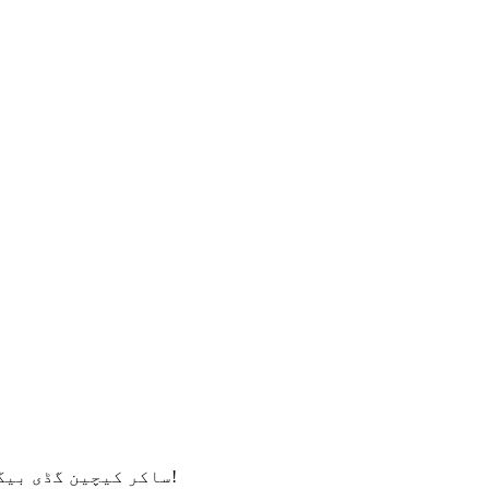
"ساکر کیچین گڈی بیگ کے سیٹ کا ڈیزائن بہت اچھا ہے اور یہ بچوں اور بڑوں کے لیے موزوں ہے۔وہ آپ کی پارٹی میں زبردست ہٹ ہوں گے!