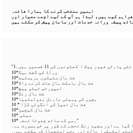
ہمیں منتخب کرنے کا ہمارا فائدہ:
نے فراہم کیے ہیں، لہذا ہم آپ کے لیے اچھے معیار اور
مصنوعات کی خصوصیت
ورلڈ کپ گفٹ بیگ*10
فٹ بال سلیکون بریسلیٹ*10
فٹ بال باسکٹ بال صاف کرنے والا*10
اسپورٹس ٹیٹو پیچ*10
فٹ بال رنگ*10
بچوں کی پہیلی ماربل بھولبلییا*10
فٹ بال تھپڑ کی انگوٹی کڑا * 10
فٹ بال کیچین*10
سیٹی *10
رسی کے ساتھ چھوٹا تمغہ*10"
 گیا ہے اور سفید رنگ تحفے کے طور پر خوبصورت ہے۔
ٹیٹو اسٹیکرز بالغ اور بچے استعمال کر سکتے ہیں۔