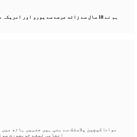
ہم نے 18 سال سے زائد عرصے سے یورو اور ام
مواد: کیچین پلاسٹک سے بنی ہیں جنہیں ہاتھ میں 
انعامی تمغے خوبصورت سونے