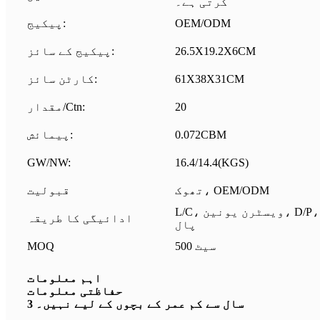
کرتی ہے۔
OEM/ODM
پیکیج:
26.5X19.2X6CM
پیکیج کے سائز:
61X38X31CM
کارٹن سائز:
20
مقدار/Ctn:
0.072CBM
پیمائش:
GW/NW:
16.4/14.4(KGS)
تھوک، OEM/ODM
قبولیت
L/C، ویسٹرن یونین، D/P، D/A، T/T، منی گرام، پے
ادائیگی کا طریقہ
پال
500 سیٹ
MOQ
اہم معلومات
حفاظتی معلومات
3 سال سے کم عمر کے بچوں کے لیے نہیں۔