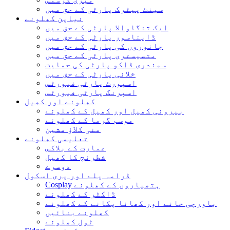
سینٹ پیٹرک پارٹی کے حق میں
نیاپن کھلونے
ایک تنگاوالا پارٹی کے حق میں
ڈایناسور پارٹی کے حق میں
جانوروں کی پارٹی کے حق میں
متسیستری پارٹی کے حق میں
سمندری ڈاکو پارٹی کی حمایت
خلائی پارٹی کے حق میں
اسپورٹ پارٹی فیورٹس
اسپرنگ پارٹی فیورٹس
کھلونے اور کھیل
بیرونی کھیل اور کھیل کے کھلونے
موسم گرما کے کھلونے
منی کلاؤ مشین
تعلیمی کھلونے
عمارت کے بلاکس
شطرنج کا کھیل
دوسرے
ڈرامہ پلے اور پری اسکول
Cosplay ہتھیاروں کے کھلونے
ڈاکٹر کے کھلونے
باورچی خانے اور کھانا پکانے کے کھلونے
کھلونے بنائیں
ٹول کھلونے