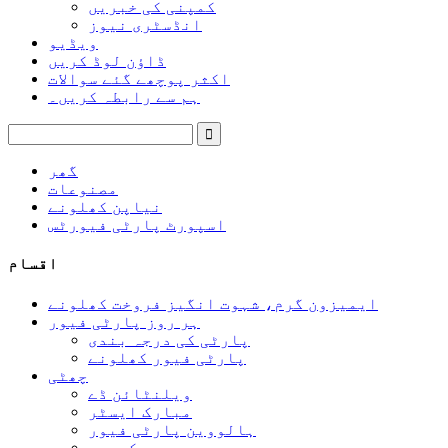
کمپنی کی خبریں
انڈسٹری نیوز
ویڈیو
ڈاؤن لوڈ کریں
اکثر پوچھے گئے سوالات
ہم سے رابطہ کریں۔
گھر
مصنوعات
نیاپن کھلونے
اسپورٹ پارٹی فیورٹس
اقسام
ایمیزون گرم، شہوت انگیز فروخت کھلونے
ہر روز پارٹی فیور
پارٹی کی درجہ بندی
پارٹی فیور کھلونے
چھٹی
ویلنٹائن ڈے
مبارک ایسٹر
ہالووین پارٹی فیور
میری کرسمس