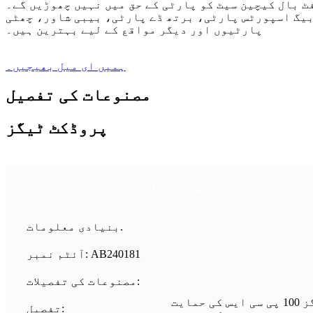
فٹ بال کیچین سیٹ کو پارٹی کے حق میں نہیں چھوڑیں گے۔
بیگ اسپورٹس پارٹی، برتھ ڈے پارٹی، بیبی شاور، چھٹی
پارٹیوں اور دیگر مواقع کے لیے بہترین ہیں۔
ہمیں ای میل بھیجیں۔
مصنوعات کی تفصیل
پروڈکٹ ٹیگز
مصنوعات کی وضاحتیں
بنیادی معلومات.
آئٹم نمبر: AB240181
مصنوعات کی تفصیلات:
اسپورٹس پارٹی گڈی بیگز 100 پی سی ایس کی حمایت
تفصیل: