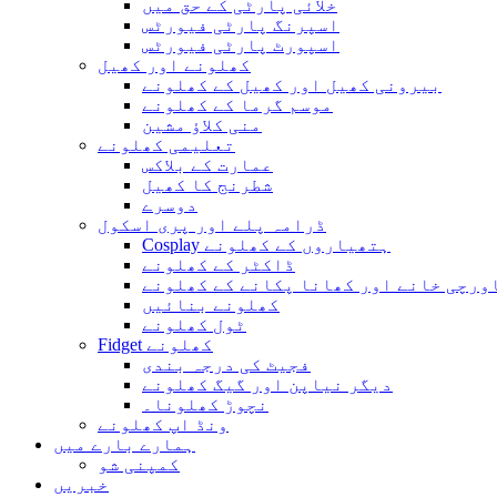
خلائی پارٹی کے حق میں
اسپرنگ پارٹی فیورٹس
اسپورٹ پارٹی فیورٹس
کھلونے اور کھیل
بیرونی کھیل اور کھیل کے کھلونے
موسم گرما کے کھلونے
منی کلاؤ مشین
تعلیمی کھلونے
عمارت کے بلاکس
شطرنج کا کھیل
دوسرے
ڈرامہ پلے اور پری اسکول
Cosplay ہتھیاروں کے کھلونے
ڈاکٹر کے کھلونے
ورچی خانے اور کھانا پکانے کے کھلونے
کھلونے بنائیں
ٹول کھلونے
Fidget کھلونے
فجیٹ کی درجہ بندی
دیگر نیاپن اور گیگ کھلونے
نچوڑ کھلونا۔
ونڈ اپ کھلونے
ہمارے بارے میں
کمپنی شو
خبریں