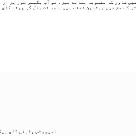
یبی شاور کا منصوبہ بناتے ہیں، تو آپ یقینی طور پر ان 
ی کے حق میں بہترین تحفے ہیں۔اور فٹ بال کی چینز گڈی 