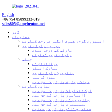
English
+86 754 85899232-819
sales805@amybenton.net
گھر
مصنوعات
ایمیزون گرم، شہوت انگیز فروخت کھلونے
ہر روز پارٹی فیور
پارٹی کی درجہ بندی
پارٹی فیور کھلونے
چھٹی
ویلنٹائن ڈے
مبارک ایسٹر
ہالووین پارٹی فیور
میری کرسمس
سینٹ پیٹرک پارٹی کے حق میں
نیاپن کھلونے
ایک تنگاوالا پارٹی کے حق میں
ڈایناسور پارٹی کے حق میں
جانوروں کی پارٹی کے حق میں
متسیستری پارٹی کے حق میں
سمندری ڈاکو پارٹی کی حمایت